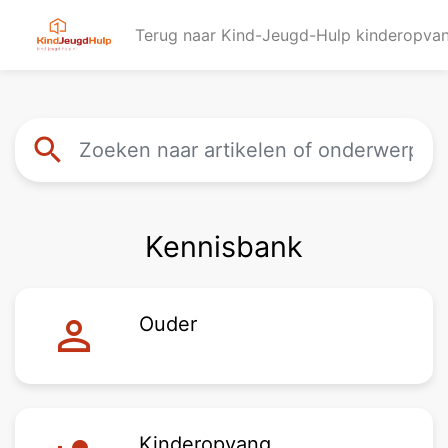
Terug naar Kind-Jeugd-Hulp kinderopv
search
Kennisbank
person_outline
Ouder
Kinderopvang